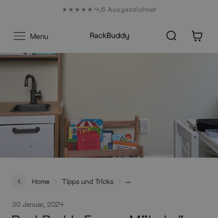
Zum
★★★★★ 4,6 Ausgezeichnet
Inhalt
0
Menu
Home
Tipps und Tricks
RackBuddy Frame: Möbel, die mit deinem Kind
30 Januar, 2024
mitwachsen!