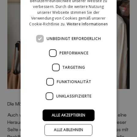
Benutzerfreundlichkeit unserer Website zu
verbessern. Durch die weitere Nutzung
unserer Webseite stimmen Sie der
Verwendung von Cookies gemäß unserer
Cookie-Richtlinie zu.
Weitere Informationen
UNBEDINGT ERFORDERLICH
PERFORMANCE
TARGETING
FUNKTIONALITÄT
UNKLASSIFIZIERTE
Die Möglichkeiten sind unendlich
Auch wenn die Einrichtung kleiner Eingangsbereiche eine
ALLE AKZEPTIEREN
Herausforderung darstellt, hoffen wir, dass du auf dieser
Seite einige Ideen gefunden hast. Denken daran, dass mit
ALLE ABLEHNEN
RackBuddy alles möglich ist, und wenn du eine spezielle