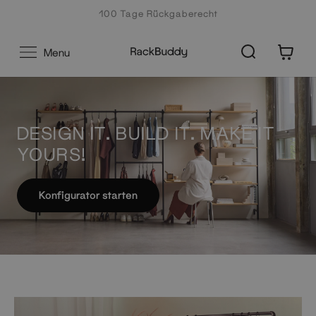
Zum
100 Tage Rückgaberecht
Inhalt
0
Menu
DESIGN IT. BUILD IT. MAKE IT
YOURS!
Konfigurator starten