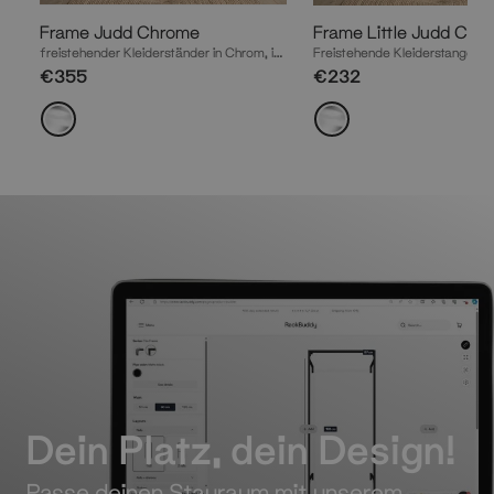
Frame Judd Chrome
Frame Little Judd Chr
freistehender Kleiderständer in Chrom, inspiriert von ikonischer Kunst
€355
€232
Dein Platz, dein Design!
Passe deinen Stauraum mit unserem