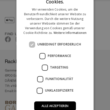
Cookies.
Wir verwenden Cookies, um die
Benutzerfreundlichkeit unserer Website zu
verbessern. Durch die weitere Nutzung
unserer Webseite stimmen Sie der
Verwendung von Cookies gemäß unserer
Cookie-Richtlinie zu.
Weitere Informationen
FIND US
UNBEDINGT ERFORDERLICH
PERFORMANCE
RackBuddy
TARGETING
Gammel Vardevej 66A
6700 Esbjerg
FUNKTIONALITÄT
DÄNEMARK
Tlf: +49 800 0010004
UNKLASSIFIZIERTE
Email:
info@rackbuddy.de
ALLE AKZEPTIEREN