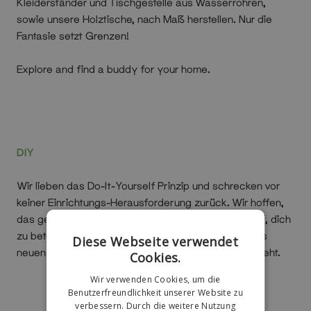
Kleiderständer und Tischgestelle aus Wasserrohren,
sowie unsere Holztische, nach Maß herstellen. Nur die
Fantasie setzt Grenzen!
Explore and find a buddy for your home.
DIY
Wir lieben das Do-It-Yourself Prinzip und schrecken vor
keiner Einrichtungs-Herausforderung zurück. Wir hoffen,
das geht dir genauso! Wir legen großen Wert darauf, dich
zu beteiligen - egal, ob es nur um den Aufbau deines
Diese Webseite verwendet
neuen Kleiderständers oder das komplette Design geht.
Cookies.
Wir verwenden Cookies, um die
Benutzerfreundlichkeit unserer Website zu
verbessern. Durch die weitere Nutzung