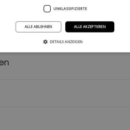
UNKLASSIFIZIERTE
ne Kunden
Einfacher Aufbau
Staubsaugerfreu
ALLE ABLEHNEN
ALLE AKZEPTIEREN
Videoguides verfügbar
Leichte Reinigung darunter
DETAILS ANZEIGEN
nen