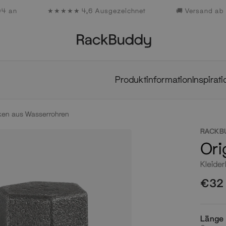
04 an
★★★★★ 4,6 Ausgezeichnet
🚚 Versand ab
Design
Produkte
Kollektionen
Designstudio
Inspiration
Kooperationen
Professionals
Produkte
Kollektionen
Designstudio
Inspiration
Produktinformation
Inspirat
Design
Kooperationen
aken aus Wasserrohren
Professionals
RACKB
Ori
Kleide
€32
Länge