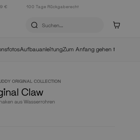
 9 €
100 Tage Rückgaberecht
0
ionsfotos
Aufbauanleitung
Zum Anfang gehen ⭡
UDDY ORIGINAL COLLECTION
ginal Claw
rhaken aus Wasserrohren