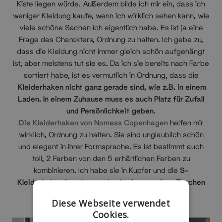
Kiste liegen würde. Außerdem bilde ich mir ein, dass ich
weniger Kleidung kaufe, wenn ich wirklich sehen kann, wie
viele schöne Sachen ich eigentlich habe. Es ist ja eine
Frage des Charakters, Ordnung zu halten. Ich gebe zu,
dass die Kleidung nicht immer gleich schön aufgehängt
ist, aber meistens tut sie es. Da ich sie bereits nach Farbe
sortiert habe, ist es vermutlich in Ordnung, dass die
Kleiderhaken
nicht ganz gerade sind, wie z.B. in einem
Laden. In einem Zuhause muss es auch Platz für Zufall
und Persönlichkeit geben.
Die Kleiderhaken von Nomess Copenhagen
helfen mir
wirklich, Ordnung zu halten. Sie sind unglaublich schön
und elegant in ihrer Formsprache. Es ist bestimmt auch
toll, 2 Farben von den 5 erhältlichen Farben zu
kombinieren. Ich habe sie in Kupfer und die
S-
Kleiderhaken
in schwarz, damit sie zu meinen Taschen
passen.
Diese Webseite verwendet
Cookies.