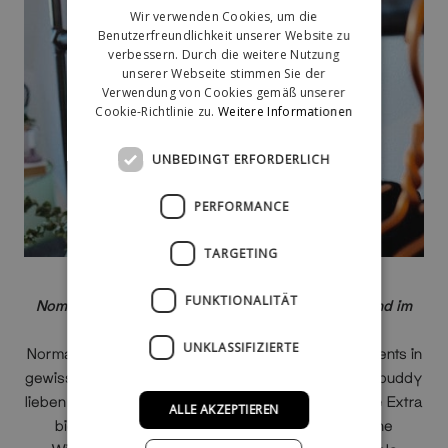
Wir verwenden Cookies, um die
Benutzerfreundlichkeit unserer Website zu
verbessern. Durch die weitere Nutzung
unserer Webseite stimmen Sie der
Verwendung von Cookies gemäß unserer
Cookie-Richtlinie zu.
Weitere Informationen
UNBEDINGT ERFORDERLICH
PERFORMANCE
TARGETING
FUNKTIONALITÄT
Nomess CPH Kleiderhaken sowie der S-Haken sind im
Shop erhältlich
UNKLASSIFIZIERTE
Normalerweise sind alle
Kleidergestelle
des Sortiments in
gewissen Standardmaßen erhältlich. Aber bei Rackbuddy
lieben wir es, wenn wir unseren Kunden das gewisse Extra
ALLE AKZEPTIEREN
bieten können. Sende uns deswegen gerne deine