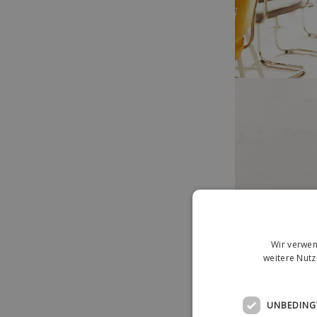
Wir verwen
weitere Nut
Die dunklen Wass
trifft auf Natur 
UNBEDING