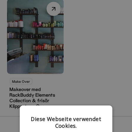
Schau jetzt
Make Over
Makeover med
RackBuddy Elements
Collection & frisör
Klippestuen One
Diese Webseite verwendet
Cookies.