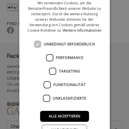
Wir verwenden Cookies, um die
Benutzerfreundlichkeit unserer Website zu
verbessern. Durch die weitere Nutzung
unserer Webseite stimmen Sie der
FIND US
Verwendung von Cookies gemäß unserer
Cookie-Richtlinie zu.
Weitere Informationen
UNBEDINGT ERFORDERLICH
RackBuddy
PERFORMANCE
Gammel Vardevej 66A
TARGETING
6700 Esbjerg
DÄNEMARK
Tlf: +49 800 0010004
FUNKTIONALITÄT
Email:
info@rackbuddy.de
UNKLASSIFIZIERTE
ALLE AKZEPTIEREN
Change country