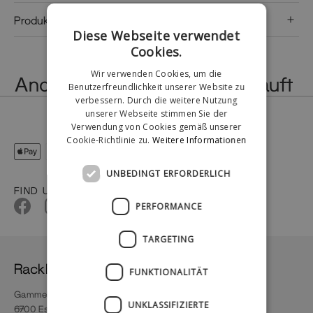
Produktbeschreibung
Diese Webseite verwendet
Cookies.
Wir verwenden Cookies, um die
Andere haben auch das gekauft
Benutzerfreundlichkeit unserer Website zu
verbessern. Durch die weitere Nutzung
unserer Webseite stimmen Sie der
Verwendung von Cookies gemäß unserer
Cookie-Richtlinie zu.
Weitere Informationen
UNBEDINGT ERFORDERLICH
FIND US
PERFORMANCE
TARGETING
RackBuddy
FUNKTIONALITÄT
Gammel Vardevej 66A
UNKLASSIFIZIERTE
6700 Esbjerg