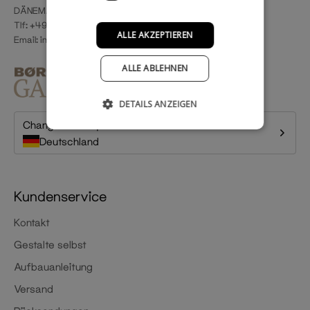
DÄNEMARK
Tlf: +49 800 0010004
ALLE AKZEPTIEREN
Email:
info@rackbuddy.de
ALLE ABLEHNEN
DETAILS ANZEIGEN
Change country
Deutschland
Kundenservice
Kontakt
Gestalte selbst
Aufbauanleitung
Versand