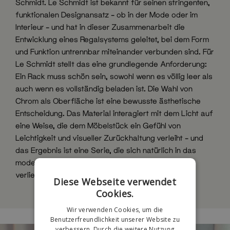
Schmidt. Le Schmidt ist bekannt für seinen stringenten,
funktionalen Designansatz – ob in der Mode oder im
Interieur – und hat in dieser Zusammenarbeit die
Entwicklung eines Regalsystems geleitet, bei dem Form
und Funktion untrennbar miteinander verbunden sind. Für
Le Schmidt stellt das eine grundlegende Anforderung:
Ein Rack muss schön sein, sowohl wenn es völlig leer als
auch wenn es vollständig beladen ist. Die Wahl von
Chrom als Oberfläche ist eine bewusste ästhetische
Entscheidung. Das Material interagiert mit dem Licht auf
eine Weise, die dem Möbelstück ein Gefühl von
Leichtigkeit und visueller Zurückhaltung verleiht – und
das Ergebnis ist eine Serie, die sich natürlich in das
moderne Zuhause integriert, ohne an Präsenz zu
verlieren.
Diese Webseite verwendet
Cookies.
Wir verwenden Cookies, um die
Benutzerfreundlichkeit unserer Website zu
verbessern. Durch die weitere Nutzung