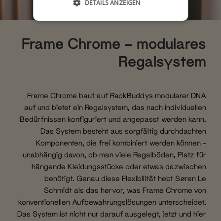
DETAILS ANZEIGEN
Frame Chrome – modulares
Regalsystem
Frame Chrome baut auf RackBuddys modularer DNA
auf und bietet ein Regalsystem, das nach individuellen
Bedürfnissen konfiguriert und angepasst werden kann.
Das System besteht aus sorgfältig durchdachten
Komponenten, die frei kombiniert werden können –
unabhängig davon, ob man viele Regalböden, Platz für
hängende Kleidungsstücke oder etwas dazwischen
benötigt. Genau diese Flexibilität hebt Søren Le
Schmidt als das hervor, was Frame Chrome von
konventionellen Aufbewahrungslösungen unterscheidet.
Das System ist nicht nur darauf ausgelegt, jetzt und hier