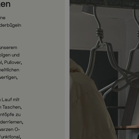
ken
ine
iderbügeln
 unserem
bigen und
, Pullover,
eitlichen
ertigen,
n Lauf mit
m Taschen,
ntöpfe zu
ederriemen,
warzen O-
unktional,