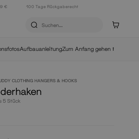
 9 €
100 Tage Rückgaberecht
0
ionsfotos
Aufbauanleitung
Zum Anfang gehen ⭡
UDDY CLOTHING HANGERS & HOOKS
iderhaken
s 5 Stück