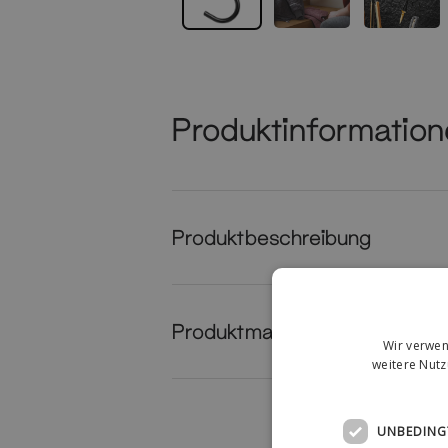
Produktinformatio
Produktbeschreibung
Produktmaße
Wir verwen
weitere Nut
UNBEDING