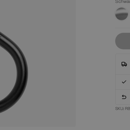
Schwar
Silber
alu
SKU:
RB