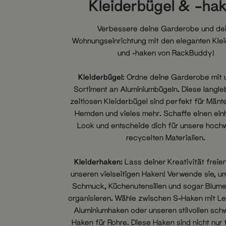
Kleiderbügel & -ha
Verbessere deine Garderobe und de
Wohnungseinrichtung mit den eleganten Kle
und -haken von RackBuddy!
Kleiderbügel
: Ordne deine Garderobe mit
Sortiment an Aluminiumbügeln. Diese langle
zeitlosen Kleiderbügel sind perfekt für Mäntel
Hemden und vieles mehr. Schaffe einen einh
Look und entscheide dich für unsere hochw
recycelten Materialien.
Kleiderhaken:
Lass deiner Kreativität freie
unseren vielseitigen Haken! Verwende sie, u
Schmuck, Küchenutensilien und sogar Blume
organisieren. Wähle zwischen S-Haken mit L
Aluminiumhaken oder unseren stilvollen sch
Haken für Rohre. Diese Haken sind nicht nur f