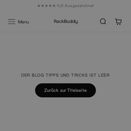
Zum
★★★★★ 4,6 Ausgezeichnet
Inhalt
0
Menu
DER BLOG TIPPS UND TRICKS IST LEER
Zurück zur Titelseite