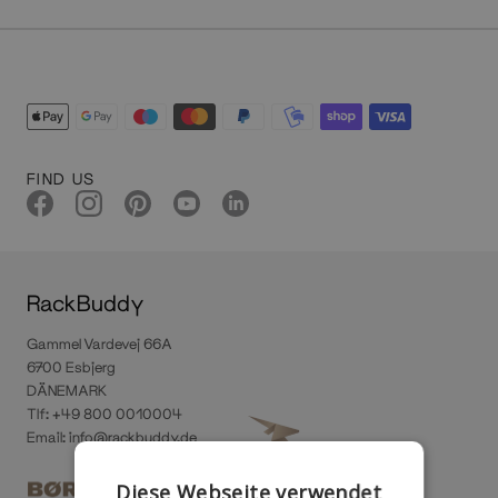
FIND US
RackBuddy
Gammel Vardevej 66A
6700 Esbjerg
DÄNEMARK
Tlf: +49 800 0010004
Email:
info@rackbuddy.de
Diese Webseite verwendet